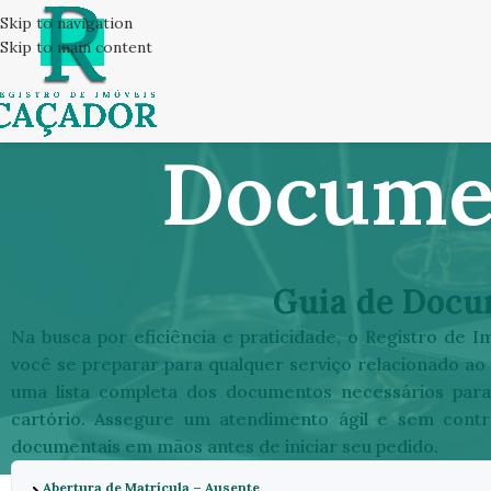
Skip to navigation
Skip to main content
Documen
Guia de Docu
Na busca por eficiência e praticidade, o Registro de 
você se preparar para qualquer serviço relacionado ao 
uma lista completa dos documentos necessários par
cartório. Assegure um atendimento ágil e sem cont
documentais em mãos antes de iniciar seu pedido.
Abertura de Matrícula – Ausente