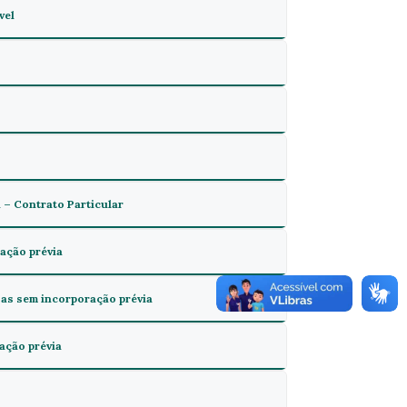
vel
 – Contrato Particular
ação prévia
sas sem incorporação prévia
̧ão prévia