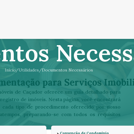
tos Necess
Início
Utilidades
Documentos Necessários
mentação para Serviços Imobili
Imóveis de Caçador oferece um guia detalhado para
registro de imóveis. Nesta página, você encontrará
a cada tipo de procedimento oferecido por nosso
ratempos, preparando-se com todos os requisitos
Convenção de Condomínio