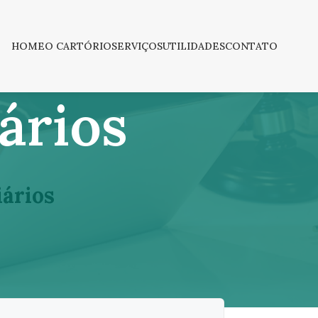
HOME
O CARTÓRIO
SERVIÇOS
UTILIDADES
CONTATO
ários
ários