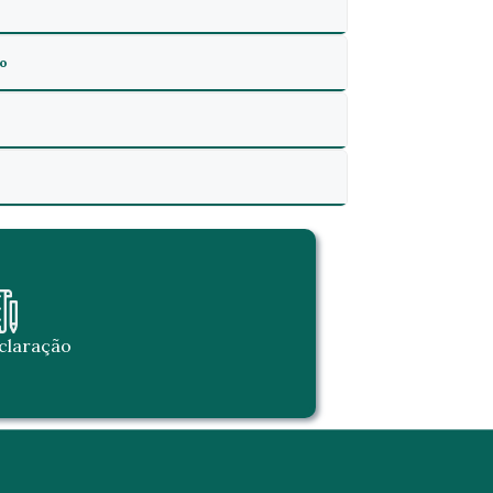
no
claração