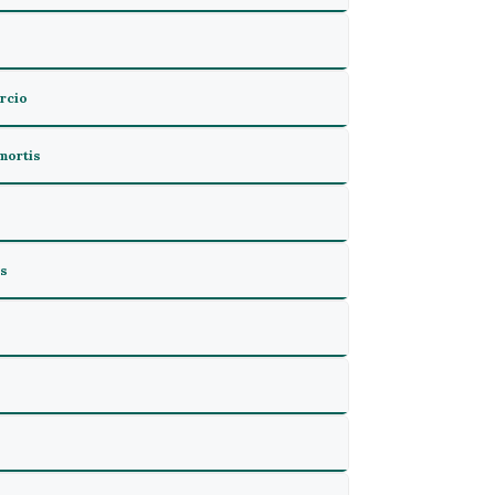
órcio
 mortis
is