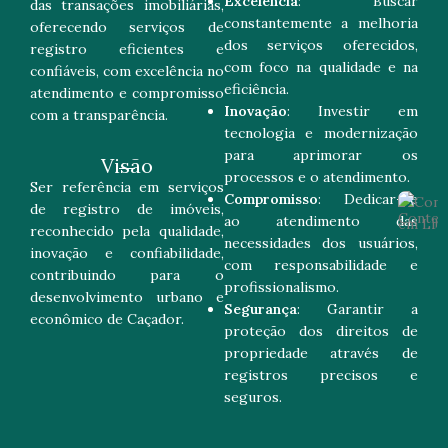
Excelência
: Buscar
das transações imobiliárias,
constantemente a melhoria
oferecendo serviços de
dos serviços oferecidos,
registro eficientes e
com foco na qualidade e na
confiáveis, com excelência no
eficiência.
atendimento e compromisso
Inovação
: Investir em
com a transparência.
tecnologia e modernização
para aprimorar os
Visão
processos e o atendimento.
Ser referência em serviços
Compromisso
: Dedicar-se
de registro de imóveis,
ao atendimento das
reconhecido pela qualidade,
necessidades dos usuários,
inovação e confiabilidade,
com responsabilidade e
contribuindo para o
profissionalismo.
desenvolvimento urbano e
Segurança
: Garantir a
econômico de Caçador.
proteção dos direitos de
propriedade através de
registros precisos e
seguros.